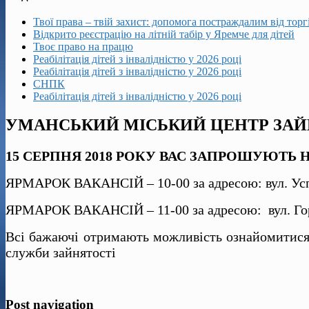
Твої права – твій захист: допомога постраждалим від тор
Відкрито реєстрацію на літній табір у Яремче для дітей
Твоє право на працю
Реабілітація дітей з інвалідністю у 2026 році
Реабілітація дітей з інвалідністю у 2026 році
СНПК
Реабілітація дітей з інвалідністю у 2026 році
УМАНСЬКИЙ МІСЬКИЙ ЦЕНТР ЗАЙН
15 СЕРПНЯ 2018 РОКУ ВАС ЗАПРОШУЮТЬ 
ЯРМАРОК ВАКАНСІЙ – 10-00 за адресою: вул. Успе
ЯРМАРОК ВАКАНСІЙ – 11-00 за адресою: вул. Горьк
Всі бажаючі отримають можливість ознайомитися
служби зайнятості
Post navigation