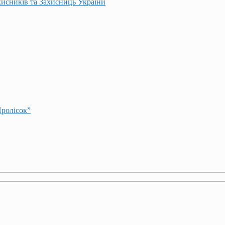
хисників та Захисниць України
Пролісок”