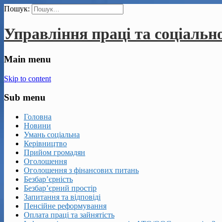
Пошук:
Управління праці та соціальн
Main menu
Skip to content
Sub menu
Головна
Новини
Умань соціальна
Керівництво
Прийом громадян
Оголошення
Оголошення з фінансових питань
Безбар’єрність
Безбар’єрний простір
Запитання та відповіді
Пенсійне реформування
Оплата праці та зайнятість