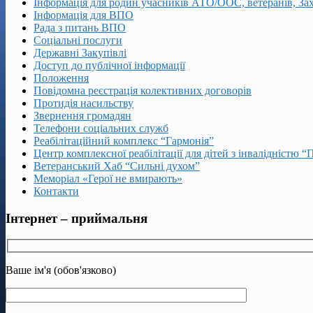
Інформація для родин учасників АТО/ООС, ветеранів, За
Інформація для ВПО
Рада з питань ВПО
Соціальні послуги
Державні Закупівлі
Доступ до публічної інформації
Положення
Повідомна реєстрація колективних договорів
Протидія насильству
Звернення громадян
Телефони соціальних служб
Реабілітаційний комплекс “Гармонія”
Центр комплексної реабілітації для дітей з інвалідністю “
Ветеранський Хаб “Сильні духом”
Меморіал «Герої не вмирають»
Контакти
Інтернет – приймальня
Ваше ім'я (обов'язково)