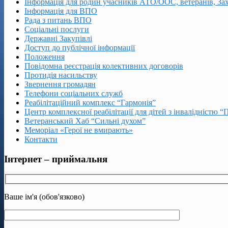
Інформація для родин учасників АТО/ООС, ветеранів, За
Інформація для ВПО
Рада з питань ВПО
Соціальні послуги
Державні Закупівлі
Доступ до публічної інформації
Положення
Повідомна реєстрація колективних договорів
Протидія насильству
Звернення громадян
Телефони соціальних служб
Реабілітаційний комплекс “Гармонія”
Центр комплексної реабілітації для дітей з інвалідністю “
Ветеранський Хаб “Сильні духом”
Меморіал «Герої не вмирають»
Контакти
Інтернет – приймальня
Ваше ім'я (обов'язково)