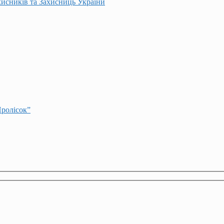
хисників та Захисниць України
Пролісок”