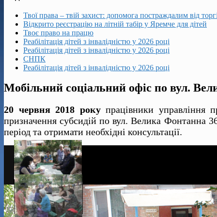
Твої права – твій захист: допомога постраждалим від тор
Відкрито реєстрацію на літній табір у Яремче для дітей
Твоє право на працю
Реабілітація дітей з інвалідністю у 2026 році
Реабілітація дітей з інвалідністю у 2026 році
СНПК
Реабілітація дітей з інвалідністю у 2026 році
Мобільний соціальний офіс по вул. Ве
20 червня 2018 року
працівники управління пр
призначення субсидій по вул. Велика Фонтанна 36
період та отримати необхідні консультації.