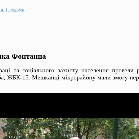
гівлі людьми
лика Фонтанна
аці та соціального захисту населення провели р
а, ЖБК-15. Мешканці мікрорайону мали змогу пере