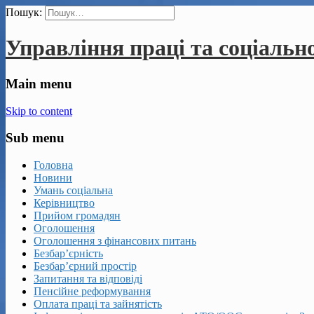
Пошук:
Управління праці та соціальн
Main menu
Skip to content
Sub menu
Головна
Новини
Умань соціальна
Керівництво
Прийом громадян
Оголошення
Оголошення з фінансових питань
Безбар’єрність
Безбар’єрний простір
Запитання та відповіді
Пенсійне реформування
Оплата праці та зайнятість