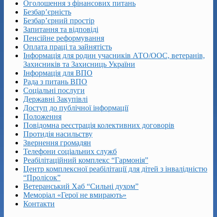
Оголошення з фінансових питань
Безбар’єрність
Безбар’єрний простір
Запитання та відповіді
Пенсійне реформування
Оплата праці та зайнятість
Інформація для родин учасників АТО/ООС, ветеранів,
Захисників та Захисниць України
Інформація для ВПО
Рада з питань ВПО
Соціальні послуги
Державні Закупівлі
Доступ до публічної інформації
Положення
Повідомна реєстрація колективних договорів
Протидія насильству
Звернення громадян
Телефони соціальних служб
Реабілітаційний комплекс “Гармонія”
Центр комплексної реабілітації для дітей з інвалідністю
“Пролісок”
Ветеранський Хаб “Сильні духом”
Меморіал «Герої не вмирають»
Контакти