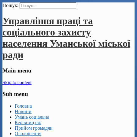
Пошук:
Управління праці та
соціального захисту
населення Уманської міської
ради
Main menu
Skip to content
Sub menu
Головна
Новини
Умань соціальна
Керівництво
Прийом громадян
Оголошення