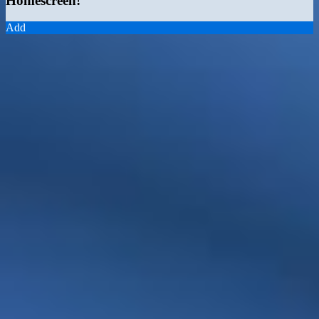
Homescreen!
Add