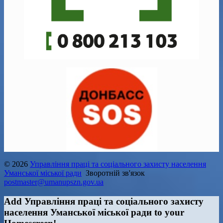
© 2026
Управління праці та соціального захисту населення
Уманської міської ради
Зворотній зв'язок
postmaster@umanupszn.gov.ua
Add Управління праці та соціального захисту
населення Уманської міської ради to your