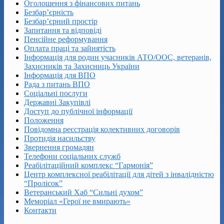
Оголошення з фінансових питань
Безбар’єрність
Безбар’єрний простір
Запитання та відповіді
Пенсійне реформування
Оплата праці та зайнятість
Інформація для родин учасників АТО/ООС, ветеранів,
Захисників та Захисниць України
Інформація для ВПО
Рада з питань ВПО
Соціальні послуги
Державні Закупівлі
Доступ до публічної інформації
Положення
Повідомна реєстрація колективних договорів
Протидія насильству
Звернення громадян
Телефони соціальних служб
Реабілітаційний комплекс “Гармонія”
Центр комплексної реабілітації для дітей з інвалідністю
“Пролісок”
Ветеранський Хаб “Сильні духом”
Меморіал «Герої не вмирають»
Контакти