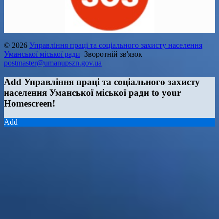
© 2026
Управління праці та соціального захисту населення
Уманської міської ради
Зворотній зв'язок
postmaster@umanupszn.gov.ua
Add Управління праці та соціального захисту
населення Уманської міської ради to your
Homescreen!
Add