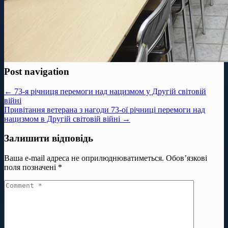
Post navigation
← 73-я річниця перемоги над нацизмом у Другій світовій
війні
Привітання ветерана з нагоди 73-ої річниці перемоги над
нацизмом в Другій світовій війні →
Залишити відповідь
Ваша e-mail адреса не оприлюднюватиметься.
Обов’язкові
поля позначені
*