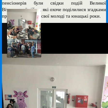
пенсіонерів були свідки подій Великої
Вітчизняної війни, які охоче поділилися згадками
про важке життя в свої молоді та юнацькі роки.