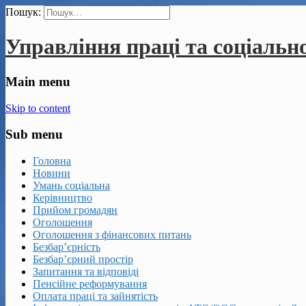
Пошук:
Управління праці та соціальн
Main menu
Skip to content
Sub menu
Головна
Новини
Умань соціальна
Керівництво
Прийом громадян
Оголошення
Оголошення з фінансових питань
Безбар’єрність
Безбар’єрний простір
Запитання та відповіді
Пенсійне реформування
Оплата праці та зайнятість