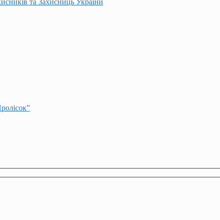
хисників та Захисниць України
Пролісок”