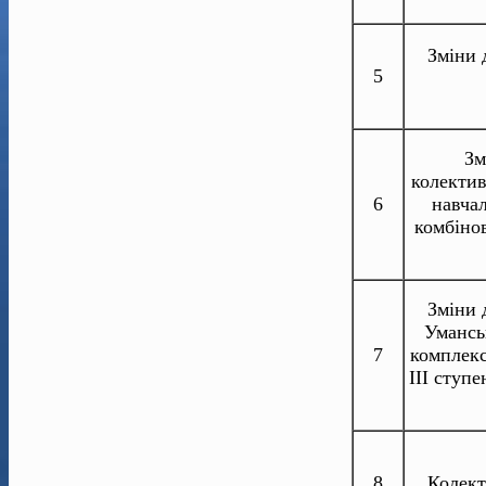
Зміни 
5
Зм
колектив
6
навчал
комбіно
Зміни 
Умансь
7
комплекс
ІІІ ступ
8
Колект