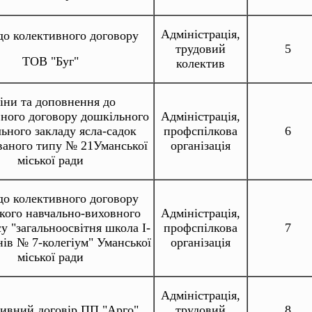
Адміністрація,
до колективного договору
трудовий
5
ТОВ "Буг"
колектив
іни та доповнення до
ного договору дошкільного
Адміністрація,
ьного закладу ясла-садок
профспілкова
6
ваного типу № 21Уманської
організація
міської ради
до колективного договору
кого навчально-виховного
Адміністрація,
у "загальноосвітня школа І-
профспілкова
7
енів № 7-колегіум" Уманської
організація
міської ради
Адміністрація,
ивний договір ПП "Арго"
трудовий
8