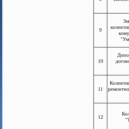
Зм
колекти
9
кому
"Ум
Допо
10
догов
Колекти
11
ремонтно
Ко
12
"