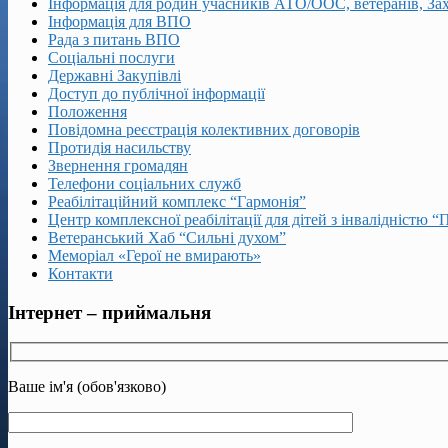
Інформація для родин учасників АТО/ООС, ветеранів, За
Інформація для ВПО
Рада з питань ВПО
Соціальні послуги
Державні Закупівлі
Доступ до публічної інформації
Положення
Повідомна реєстрація колективних договорів
Протидія насильству
Звернення громадян
Телефони соціальних служб
Реабілітаційний комплекс “Гармонія”
Центр комплексної реабілітації для дітей з інвалідністю “
Ветеранський Хаб “Сильні духом”
Меморіал «Герої не вмирають»
Контакти
Інтернет – приймальня
Ваше ім'я (обов'язково)