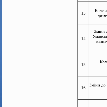
Колект
13
дитя
Зміни 
Уманськ
14
казна
Кол
15
Зміни до
16