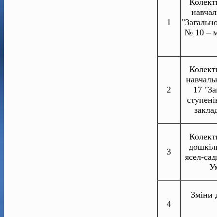
Колект
навчал
1
"Загально
№ 10 – м
Колект
навчаль
2
17 "За
ступені
закла
Колект
дошкіл
3
ясел-са
Ум
Зміни 
4