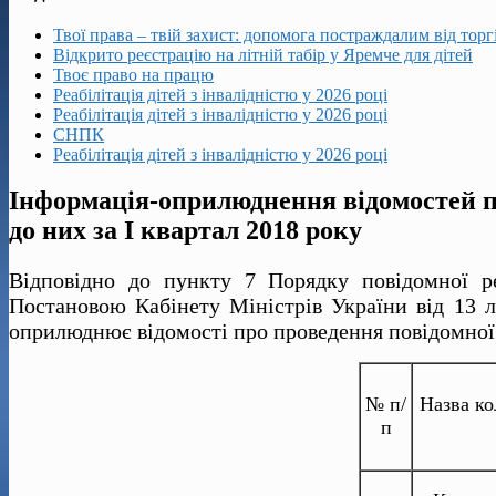
Твої права – твій захист: допомога постраждалим від тор
Відкрито реєстрацію на літній табір у Яремче для дітей
Твоє право на працю
Реабілітація дітей з інвалідністю у 2026 році
Реабілітація дітей з інвалідністю у 2026 році
СНПК
Реабілітація дітей з інвалідністю у 2026 році
Інформація-оприлюднення відомостей пр
до них за І квартал 2018 року
Відповідно до пункту 7 Порядку повідомної реє
Постановою Кабінету Міністрів України від 13 л
оприлюднює відомості про проведення повідомної р
№ п/
Назва ко
п