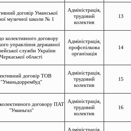
Адміністрація,
ивний договір Уманської
трудовий
13
чої музичної школи № 1
колектив
до колективного договору
Адміністрація,
ого управління державної
профспілкова
14
чейської служби України
організація
Черкаської області
Адміністрація,
ективний договір ТОВ
трудовий
15
"Уманьдоррембуд"
колектив
Адміністрація,
 колективного договору ПАТ
трудовий
16
"Уманьгаз"
колектив
Адміністрація,