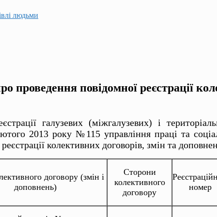
гівлі людьми
о проведення повідомної реєстрації коле
страції галузевих (міжгалузевих) і територіаль
ютого 2013 року №115 управління праці та соціа
еєстрації колективних договорів, змін та доповнень
Сторони
лективного договору (змін і
Реєстрацій
колективного
доповнень)
номер
договору