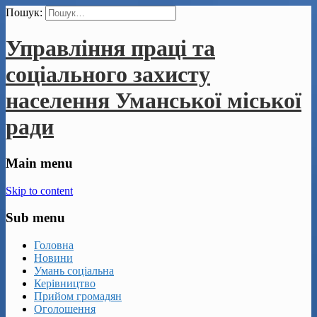
Пошук:
Управління праці та
соціального захисту
населення Уманської міської
ради
Main menu
Skip to content
Sub menu
Головна
Новини
Умань соціальна
Керівництво
Прийом громадян
Оголошення