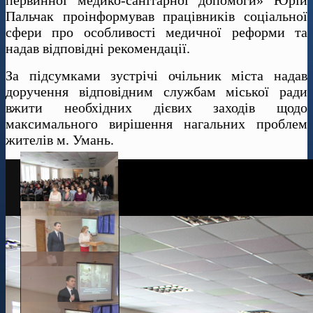
первинної медико-санітарної допомоги» Юрій
Пальчак проінформував працівників соціальної
сфери про особливості медичної реформи та
надав відповідні рекомендації.
За підсумками зустрічі очільник міста надав
доручення відповідним службам міської ради
вжити необхідних дієвих заходів щодо
максимального вирішення нагальних проблем
жителів м. Умань.