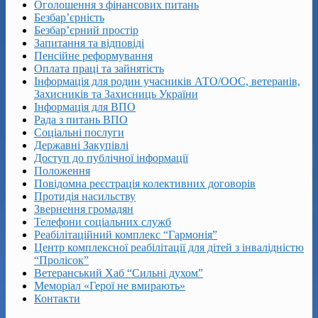
Оголошення з фінансових питань
Безбар’єрність
Безбар’єрний простір
Запитання та відповіді
Пенсійне реформування
Оплата праці та зайнятість
Інформація для родин учасників АТО/ООС, ветеранів,
Захисників та Захисниць України
Інформація для ВПО
Рада з питань ВПО
Соціальні послуги
Державні Закупівлі
Доступ до публічної інформації
Положення
Повідомна реєстрація колективних договорів
Протидія насильству
Звернення громадян
Телефони соціальних служб
Реабілітаційний комплекс “Гармонія”
Центр комплексної реабілітації для дітей з інвалідністю
“Пролісок”
Ветеранський Хаб “Сильні духом”
Меморіал «Герої не вмирають»
Контакти