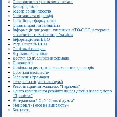
Оголошення з фінансових питань
Безбар’єрність
Безбар’єрний простір
Запитання та відповіді
Пенсійне реформування
Оплата праці та зайнятість
Інформація для родин учасників АТО/ООС, ветеранів,
Захисників та Захисниць України
Інформація для ВПО
Рада з питань ВПО
Соціальні послуги
Державні Закупівлі
Доступ до публічної інформації
Положення
Повідомна реєстрація колективних договорів
Протидія насильству
Звернення громадян
Телефони соціальних служб
Реабілітаційний комплекс “Гармонія”
Центр комплексної реабілітації для дітей з інвалідністю
“Пролісок”
Ветеранський Хаб “Сильні духом”
Меморіал «Герої не вмирають»
Контакти