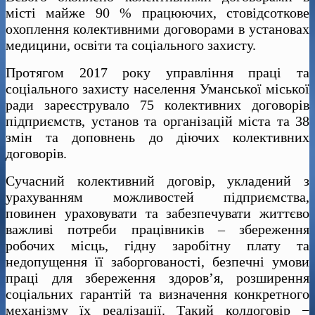
місті майже 90 % працюючих, стовідсоткове
охоплення колективними договорами в установах
медицини, освіти та соціального захисту.
Протягом 2017 року управління праці та
соціального захисту населення Уманської міської
ради зареєструвало 75 колективних договорів
підприємств, установ та організацій міста та 38
змін та доповнень до діючих колективних
договорів.
Сучасний колективний договір, укладений з
урахуванням можливостей підприємства,
повинен ураховувати та забезпечувати життєво
важливі потреби працівників – збереження
робочих місць, гідну заробітну плату та
недопущення її заборгованості, безпечні умови
праці для збереження здоров’я, розширення
соціальних гарантій та визначення конкретного
механізму їх реалізації. Такий колдоговір −