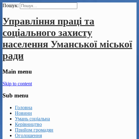
Пошук:
Управління праці та
соціального захисту
населення Уманської міської
ради
Main menu
Skip to content
Sub menu
Головна
Новини
Умань соціальна
Керівництво
Прийом громадян
Оголошення