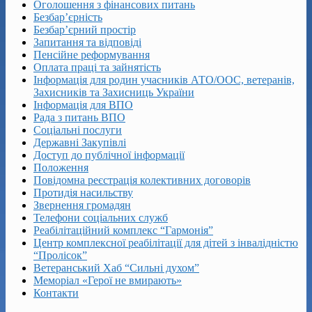
Оголошення з фінансових питань
Безбар’єрність
Безбар’єрний простір
Запитання та відповіді
Пенсійне реформування
Оплата праці та зайнятість
Інформація для родин учасників АТО/ООС, ветеранів,
Захисників та Захисниць України
Інформація для ВПО
Рада з питань ВПО
Соціальні послуги
Державні Закупівлі
Доступ до публічної інформації
Положення
Повідомна реєстрація колективних договорів
Протидія насильству
Звернення громадян
Телефони соціальних служб
Реабілітаційний комплекс “Гармонія”
Центр комплексної реабілітації для дітей з інвалідністю
“Пролісок”
Ветеранський Хаб “Сильні духом”
Меморіал «Герої не вмирають»
Контакти