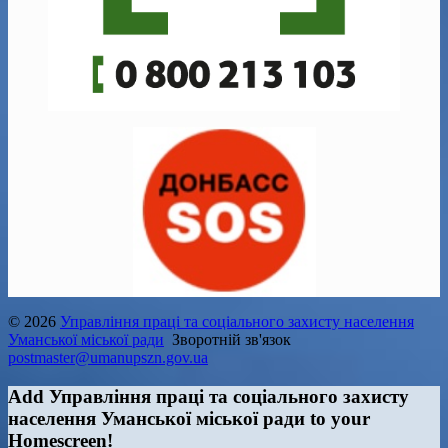
© 2026
Управління праці та соціального захисту населення
Уманської міської ради
Зворотній зв'язок
postmaster@umanupszn.gov.ua
Add Управління праці та соціального захисту
населення Уманської міської ради to your
Homescreen!