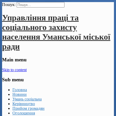
Пошук:
Управління праці та
соціального захисту
населення Уманської міської
ради
Main menu
Skip to content
Sub menu
Головна
Новини
Умань соціальна
Керівництво
Прийом громадян
Оголошення