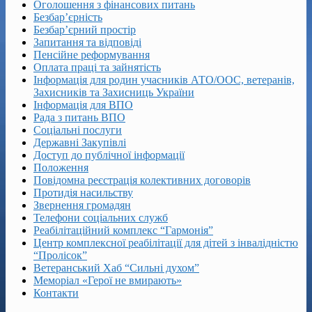
Оголошення з фінансових питань
Безбар’єрність
Безбар’єрний простір
Запитання та відповіді
Пенсійне реформування
Оплата праці та зайнятість
Інформація для родин учасників АТО/ООС, ветеранів,
Захисників та Захисниць України
Інформація для ВПО
Рада з питань ВПО
Соціальні послуги
Державні Закупівлі
Доступ до публічної інформації
Положення
Повідомна реєстрація колективних договорів
Протидія насильству
Звернення громадян
Телефони соціальних служб
Реабілітаційний комплекс “Гармонія”
Центр комплексної реабілітації для дітей з інвалідністю
“Пролісок”
Ветеранський Хаб “Сильні духом”
Меморіал «Герої не вмирають»
Контакти