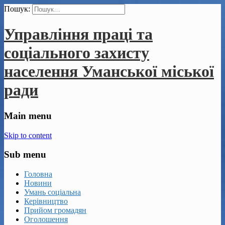
Пошук:
Управління праці та
соціального захисту
населення Уманської міської
ради
Main menu
Skip to content
Sub menu
Головна
Новини
Умань соціальна
Керівництво
Прийом громадян
Оголошення