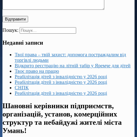
Пошук:
Недавні записи
Твої права – твій захист: допомога постраждалим від
торгівлі людьми
Відкрито реєстрацію на літній табір у Яремче для дітей
Твоє право на працю
Реабілітація дітей з інвалідністю у 2026 році
Реабілітація дітей з інвалідністю у 2026 році
СНПК
Реабілітація дітей з інвалідністю у 2026 році
Шановні керівники підприємств,
організацій, установ, комерційних
структур та небайдужі жителі міста
Умань!