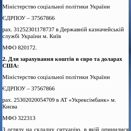
Міністерство соціальної політики України
ЄДРПОУ – 37567866
рах. 31252301178737 в Державній казначейській
службі України м. Київ
МФО 820172.
2. Для зарахування коштів в євро та доларах
США:
Міністерство соціальної політики України
ЄДРПОУ – 37567866
рах. 25302020054709 в АТ «Укрексімбанк» м.
Києва
МФО 322313
З огляду на складну ситуацію, в якій опинилися