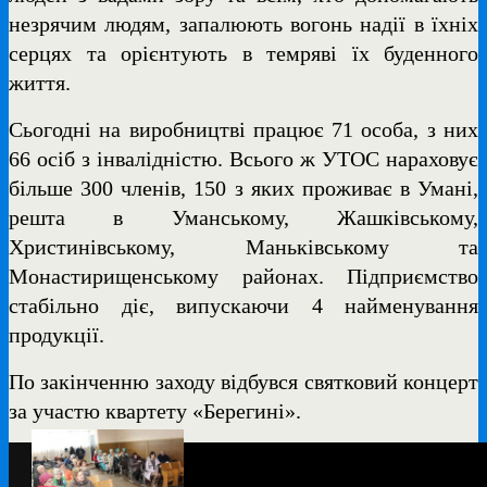
незрячим людям, запалюють вогонь надії в їхніх
серцях та орієнтують в темряві їх буденного
життя.
Сьогодні на виробництві працює 71 особа, з них
66 осіб з інвалідністю. Всього ж УТОС нараховує
більше 300 членів, 150 з яких проживає в Умані,
решта в Уманському, Жашківському,
Христинівському, Маньківському та
Монастирищенському районах. Підприємство
стабільно діє, випускаючи 4 найменування
продукції.
По закінченню заходу відбувся святковий концерт
за участю квартету «Берегині».