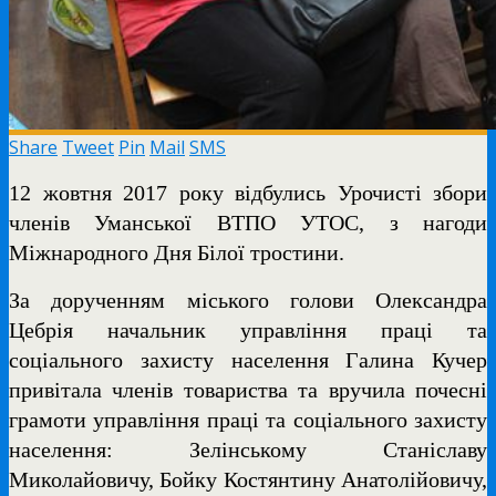
Share
Tweet
Pin
Mail
SMS
12 жовтня 2017 року відбулись Урочисті збори
членів Уманської ВТПО УТОС, з нагоди
Міжнародного Дня Білої тростини.
За дорученням міського голови Олександра
Цебрія начальник управління праці та
соціального захисту населення Галина Кучер
привітала членів товариства та вручила почесні
грамоти управління праці та соціального захисту
населення: Зелінському Станіславу
Миколайовичу, Бойку Костянтину Анатолійовичу,