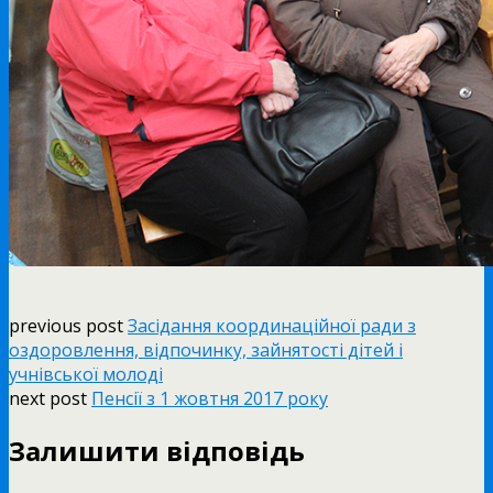
previous post
Засідання координаційної ради з
оздоровлення, відпочинку, зайнятості дітей і
учнівської молоді
next post
Пенсії з 1 жовтня 2017 року
Залишити відповідь