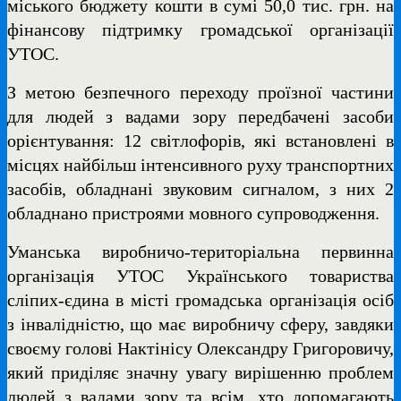
міського бюджету кошти в сумі 50,0 тис. грн. на
фінансову підтримку громадської організації
УТОС.
З метою безпечного переходу проїзної частини
для людей з вадами зору передбачені засоби
орієнтування: 12 світлофорів, які встановлені в
місцях найбільш інтенсивного руху транспортних
засобів, обладнані звуковим сигналом, з них 2
обладнано пристроями мовного супроводження.
Уманська виробничо-територіальна первинна
організація УТОС Українського товариства
сліпих-єдина в місті громадська організація осіб
з інвалідністю, що має виробничу сферу, завдяки
своєму голові Нактінісу Олександру Григоровичу,
який приділяє значну увагу вирішенню проблем
людей з вадами зору та всім, хто допомагають