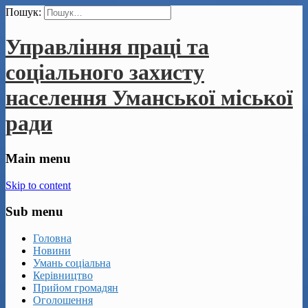
Пошук:
Управління праці та
соціального захисту
населення Уманської міської
ради
Main menu
Skip to content
Sub menu
Головна
Новини
Умань соціальна
Керівництво
Прийом громадян
Оголошення