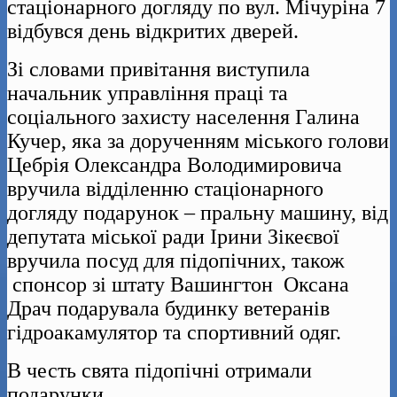
стаціонарного догляду по вул. Мічуріна 7
відбувся день відкритих дверей.
Зі словами привітання виступила
начальник управління праці та
соціального захисту населення Галина
Кучер, яка за дорученням міського голови
Цебрія Олександра Володимировича
вручила відділенню стаціонарного
догляду подарунок – пральну машину, від
депутата міської ради Ірини Зікеєвої
вручила посуд для підопічних, також
спонсор зі штату Вашингтон Оксана
Драч подарувала будинку ветеранів
гідроакамулятор та спортивний одяг.
В честь свята підопічні отримали
подарунки.