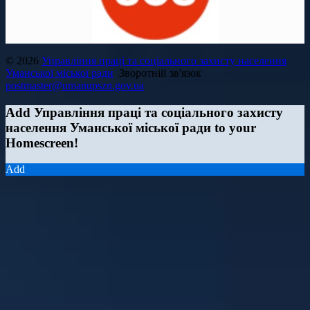
© 2026
Управління праці та соціального захисту населення
Уманської міської ради
Зворотній зв'язок
postmaster@umanupszn.gov.ua
Add Управління праці та соціального захисту
населення Уманської міської ради to your
Homescreen!
Add