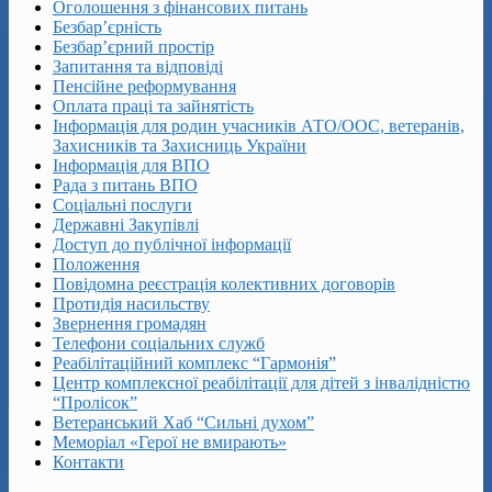
Оголошення з фінансових питань
Безбар’єрність
Безбар’єрний простір
Запитання та відповіді
Пенсійне реформування
Оплата праці та зайнятість
Інформація для родин учасників АТО/ООС, ветеранів,
Захисників та Захисниць України
Інформація для ВПО
Рада з питань ВПО
Соціальні послуги
Державні Закупівлі
Доступ до публічної інформації
Положення
Повідомна реєстрація колективних договорів
Протидія насильству
Звернення громадян
Телефони соціальних служб
Реабілітаційний комплекс “Гармонія”
Центр комплексної реабілітації для дітей з інвалідністю
“Пролісок”
Ветеранський Хаб “Сильні духом”
Меморіал «Герої не вмирають»
Контакти