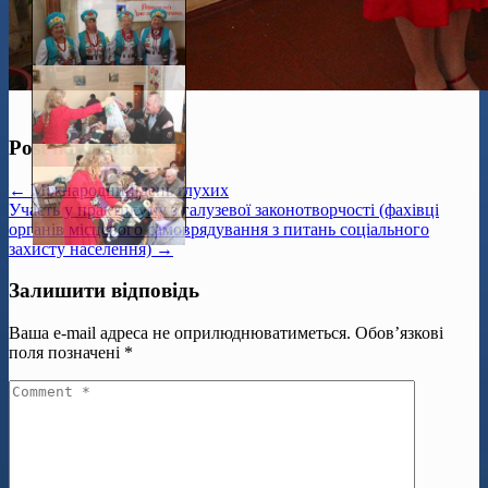
Post navigation
← Міжнародний день глухих
Участь у практикуму з галузевої законотворчості (фахівці
органів місцевого самоврядування з питань соціального
захисту населення) →
Залишити відповідь
Ваша e-mail адреса не оприлюднюватиметься.
Обов’язкові
поля позначені
*