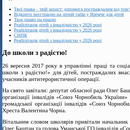
Твої права – твій захист: допомога постраждалим від тор
Відкрито реєстрацію на літній табір у Яремче для дітей
Твоє право на працю
Реабілітація дітей з інвалідністю у 2026 році
Реабілітація дітей з інвалідністю у 2026 році
СНПК
Реабілітація дітей з інвалідністю у 2026 році
До школи з радістю!
26 вересня 2017 року в управлінні праці та соці
школи з радістю!» для дітей, постраждалих внасл
учасників антитерористичної операції.
На свято завітали: депутат обласної ради Олег Баш
організації інвалідів «Союз Чорнобиль України» 
громадської організації інвалідів «Союз Чорноб
Хреста Валентина Чорна.
Вітальним словом школярів привітали начальник у
Олег Баштан та голова Уманської ГО інвалідів «С