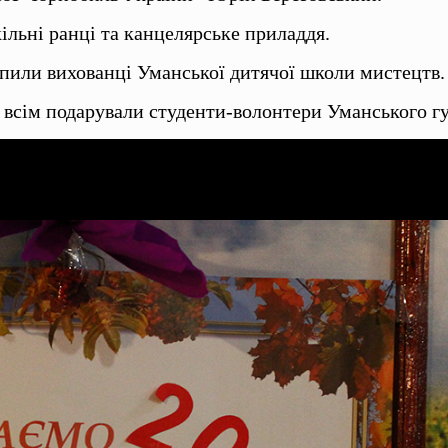
льні ранці та канцелярське приладдя.
пили вихованці Уманської дитячої школи мистецтв.
у всім подарували студенти-волонтери Уманського г