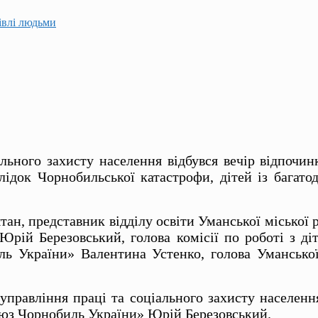
гівлі людьми
ального захисту населення відбувся вечір відпочи
ідок Чорнобильської катастрофи, дітей із багато
тан, представник відділу освіти Уманської міської
Юрій Березовський, голова комісії по роботі з діт
иль України» Валентина Устенко, голова Уманської
правління праці та соціального захисту населенн
оюз Чорнобиль України» Юрій Березовський.