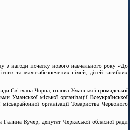
нку з нагоди початку нового навчального року «До
дітних та малозабезпечених сімей, дітей загиблих
 ради Світлана Чорна, голова Уманської громадської
ьми Уманської міської організації Всеукраїнської
 міськрайонної організації Товариства Червоного
я Галина Кучер, депутат Черкаської обласної ради