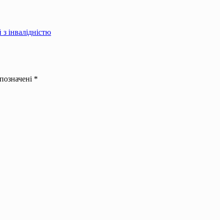
 з інвалідністю
 позначені
*