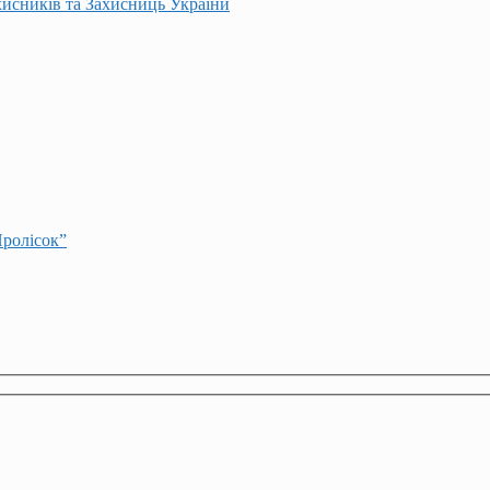
хисників та Захисниць України
Пролісок”