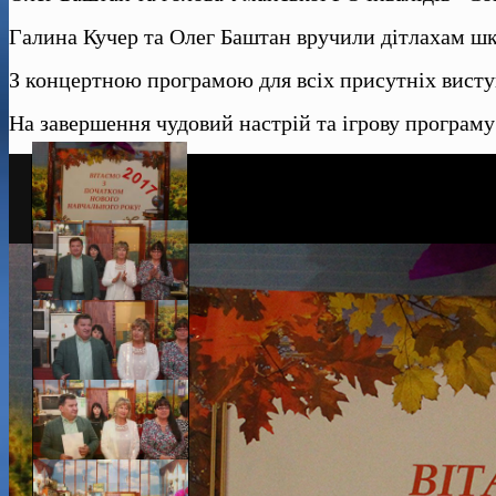
Галина Кучер та Олег Баштан вручили дітлахам шкі
З концертною програмою для всіх присутніх висту
На завершення чудовий настрій та ігрову програм