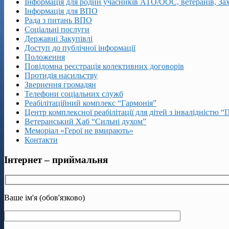
Інформація для родин учасників АТО/ООС, ветеранів, За
Інформація для ВПО
Рада з питань ВПО
Соціальні послуги
Державні Закупівлі
Доступ до публічної інформації
Положення
Повідомна реєстрація колективних договорів
Протидія насильству
Звернення громадян
Телефони соціальних служб
Реабілітаційний комплекс “Гармонія”
Центр комплексної реабілітації для дітей з інвалідністю “
Ветеранський Хаб “Сильні духом”
Меморіал «Герої не вмирають»
Контакти
Інтернет – приймальня
Ваше ім'я (обов'язково)