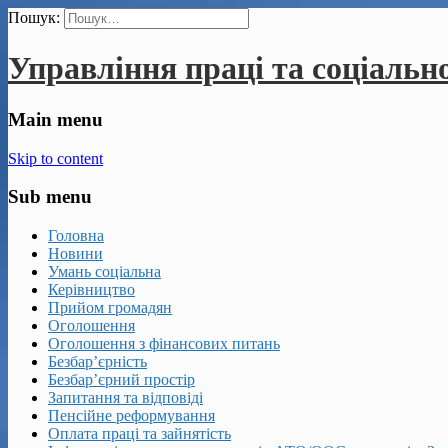
Пошук:
Управління праці та соціальн
Main menu
Skip to content
Sub menu
Головна
Новини
Умань соціальна
Керівництво
Прийом громадян
Оголошення
Оголошення з фінансових питань
Безбар’єрність
Безбар’єрний простір
Запитання та відповіді
Пенсійне реформування
Оплата праці та зайнятість