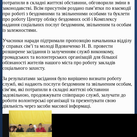
потрапили в складні життєві обставини, обговорили зміни в
законодавстві. Всім присутнім роздано пам’ятки по взаємодії
при роботі з бездомними та звільненими особами та буклети
про роботу Центру обліку бездомних осіб і Комплексу
надання соціальних послуг бездомним, звільненим та особам
із залежностями.
Учасники наради підтримали пропозицію начальника відділу
у справах сім’ї та молоді Вдовиченко Н. В. провести
розширене засідання із залученням служб виконкому,
громадських та волонтерських організацій для більшої
обізнаності жителів нашого міста про роботу закладів
соціального захисту.
За результатами засідання було вирішено визнати роботу
служб, які надають послуги бездомним та звільненим особам,
сім’ям, які потрапили в складні життєві обставини
задовільною, продовжувати співпрацю служб, залучати до
роботи волонтерські організації та презентувати свою
діяльність через засоби масової інформаці.