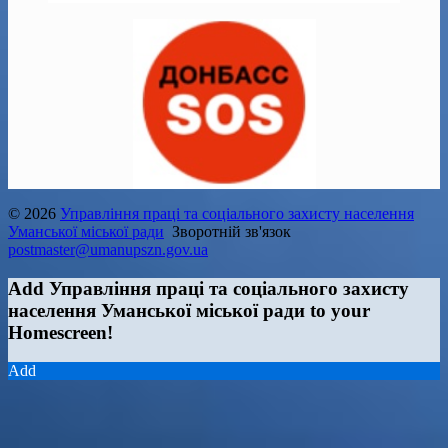
© 2026
Управління праці та соціального захисту населення
Уманської міської ради
Зворотній зв'язок
postmaster@umanupszn.gov.ua
Add Управління праці та соціального захисту
населення Уманської міської ради to your
Homescreen!
Add