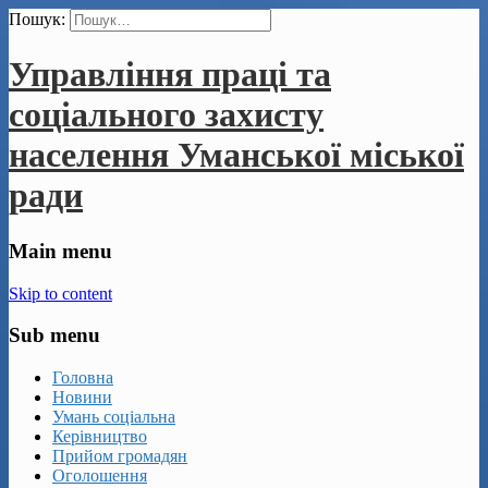
Пошук:
Управління праці та
соціального захисту
населення Уманської міської
ради
Main menu
Skip to content
Sub menu
Головна
Новини
Умань соціальна
Керівництво
Прийом громадян
Оголошення