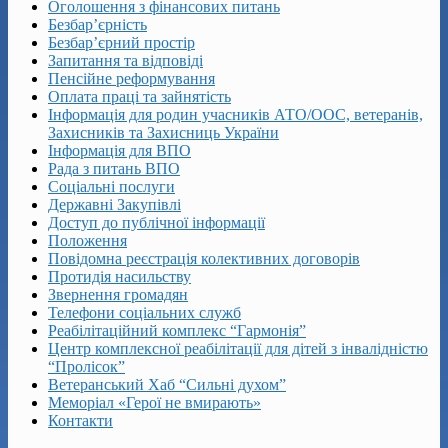
Оголошення з фінансових питань
Безбар’єрність
Безбар’єрний простір
Запитання та відповіді
Пенсійне реформування
Оплата праці та зайнятість
Інформація для родин учасників АТО/ООС, ветеранів,
Захисників та Захисниць України
Інформація для ВПО
Рада з питань ВПО
Соціальні послуги
Державні Закупівлі
Доступ до публічної інформації
Положення
Повідомна реєстрація колективних договорів
Протидія насильству
Звернення громадян
Телефони соціальних служб
Реабілітаційний комплекс “Гармонія”
Центр комплексної реабілітації для дітей з інвалідністю
“Пролісок”
Ветеранський Хаб “Сильні духом”
Меморіал «Герої не вмирають»
Контакти