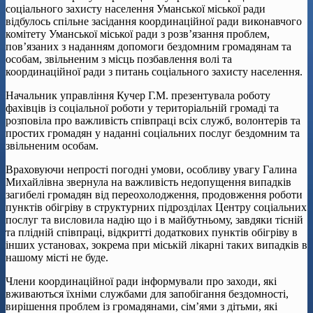
соціального захисту населення Уманської міської ради
відбулось спільне засідання координаційної ради виконавчого
комітету Уманської міської ради з розв’язання проблем,
пов’язаних з наданням допомоги бездомним громадянам та
особам, звільненим з місць позбавлення волі та
координаційної ради з питань соціального захисту населення.
Начальник управління Кучер Г.М. презентувала роботу
фахівців із соціальної роботи у територіальній громаді та
розповіла про важливість співпраці всіх служб, волонтерів та
простих громадян у наданні соціальних послуг бездомним та
звільненим особам.
Враховуючи непрості погодні умови, особливу увагу Галина
Михайлівна звернула на важливість недопущення випадків
загибелі громадян від переохолодження, продовження роботи
пунктів обігріву в структурних підрозділах Центру соціальних
послуг та висловила надію що і в майбутньому, завдяки тісній
та плідній співпраці, відкритті додаткових пунктів обігріву в
інших установах, зокрема при міській лікарні таких випадків в
нашому місті не буде.
Члени координаційної ради інформували про заходи, які
вживаються їхніми службами для запобігання бездомності,
вирішення проблем із громадянами, сім’ями з дітьми, які