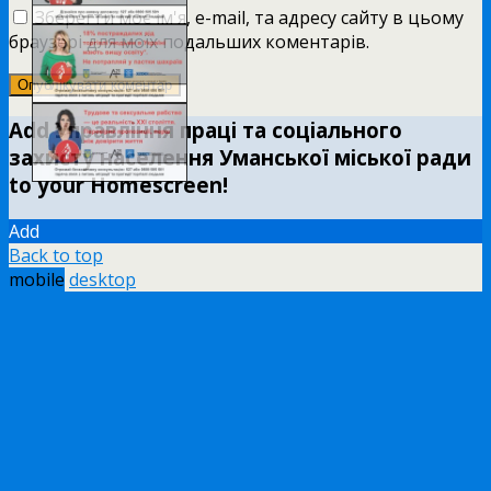
Зберегти моє ім'я, e-mail, та адресу сайту в цьому
браузері для моїх подальших коментарів.
Add Управління праці та соціального
захисту населення Уманської міської ради
to your Homescreen!
Add
Back to top
mobile
desktop