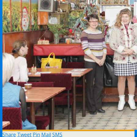
Share
Tweet
Pin
Mail
SMS