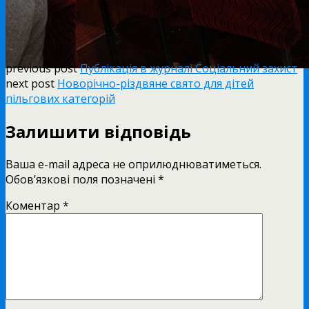
previous post
Публікація в журналі Соціальний захист
next post
Новорічно-різдвяне свято для дітей
пільгових категорій
Залишити відповідь
Ваша e-mail адреса не оприлюднюватиметься.
Обов’язкові поля позначені
*
Коментар
*