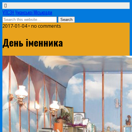
УПСЗН Уманської Міськради
2017-01-04 • no comments
День іменника