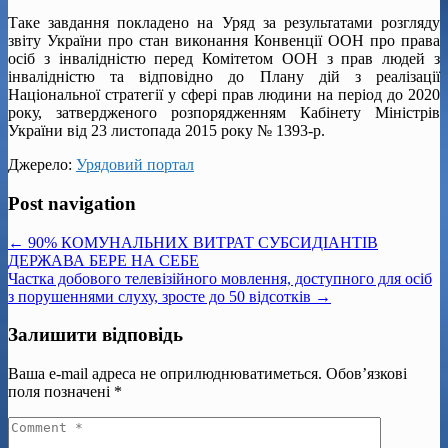
Таке завдання покладено на Уряд за результатами розгляду
звіту України про стан виконання Конвенції ООН про права
осіб з інвалідністю перед Комітетом ООН з прав людей з
інвалідністю та відповідно до Плану дій з реалізації
Національної стратегії у сфері прав людини на період до 2020
року, затвердженого розпорядженням Кабінету Міністрів
України від 23 листопада 2015 року № 1393-р.
Джерело:
Урядовий портал
Post navigation
← 90% КОМУНАЛЬНИХ ВИТРАТ СУБСИДІАНТІВ
ДЕРЖАВА БЕРЕ НА СЕБЕ
Частка добового телевізійного мовлення, доступного для осіб
з порушеннями слуху, зросте до 50 відсотків →
Залишити відповідь
Ваша e-mail адреса не оприлюднюватиметься.
Обов’язкові
поля позначені
*