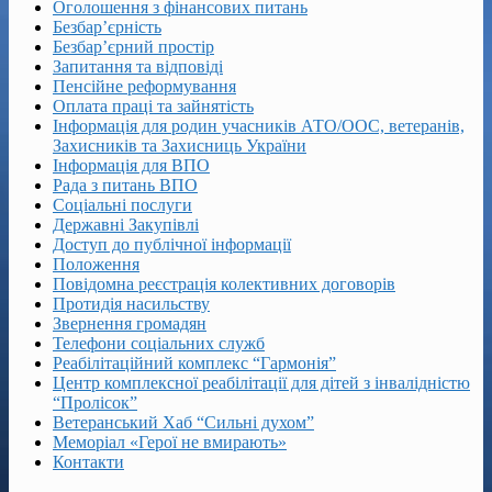
Оголошення з фінансових питань
Безбар’єрність
Безбар’єрний простір
Запитання та відповіді
Пенсійне реформування
Оплата праці та зайнятість
Інформація для родин учасників АТО/ООС, ветеранів,
Захисників та Захисниць України
Інформація для ВПО
Рада з питань ВПО
Соціальні послуги
Державні Закупівлі
Доступ до публічної інформації
Положення
Повідомна реєстрація колективних договорів
Протидія насильству
Звернення громадян
Телефони соціальних служб
Реабілітаційний комплекс “Гармонія”
Центр комплексної реабілітації для дітей з інвалідністю
“Пролісок”
Ветеранський Хаб “Сильні духом”
Меморіал «Герої не вмирають»
Контакти