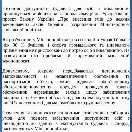
Питання доступності будівель для осіб з інвалідністю
пропонується вирішити на законодавчому рівні. Уряд схвалив
проект Закону України ,,Про внесення змін до деяких
законодавчих актів України”, розроблений Міністерством
соціальної політики.
Як роз’яснили у Мінсоцполітики, на сьогодні в Україні більше
ніж 90 % будівель і споруд громадського та цивільного
призначення не пристосовані до потреб осіб з інвалідністю. На
розв’язання цієї проблеми й спрямований зазначений
законопроект.
Документом, зокрема, передбачається встановлення
відповідальності за незабезпечення обстеження та
паспортизації об’єкта, який підлягає обов’язковому
обстеженню;порушення порядку проведення такого
обстеження; нереалізацію заходів щодо забезпечення
надійності та безпеки об’єктів під час їх експлуатації, в тому
числі їх доступності для маломобільних груп населення.
Схвалення законопроекту сприятиме створенню необхідних
умов для повного забезпечення доступності осіб з
інвалідністю до зданих в експлуатацію будівель і споруд,
наголошують у Мінсоцполітики.