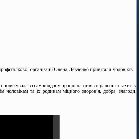
фспілкової організації Олена Левченко привітали чоловіків –
подякувала за самовіддану працю на ниві соціального захисту
м чоловікам та їх родинам міцного здоров’я, добра, злагоди,