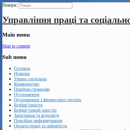
Пошук:
Управління праці та соціальн
Main menu
Skip to content
Sub menu
Головна
Новини
Умань соціальна
Керівництво
Прийом громадян
Оголошення
Оголошення з фінансових питань
Безбар’єрність
Безбар’єрний простір
Запитання та відповіді
Пенсійне реформування
Оплата праці та зайнятість