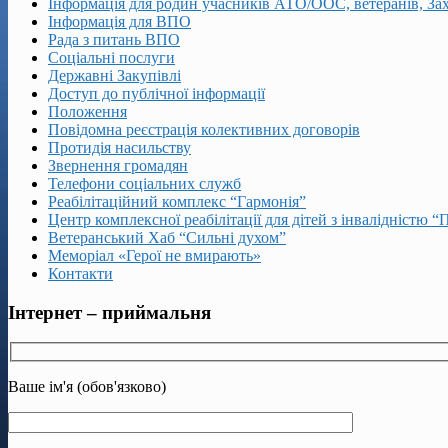
Інформація для родин учасників АТО/ООС, ветеранів, За
Інформація для ВПО
Рада з питань ВПО
Соціальні послуги
Державні Закупівлі
Доступ до публічної інформації
Положення
Повідомна реєстрація колективних договорів
Протидія насильству
Звернення громадян
Телефони соціальних служб
Реабілітаційний комплекс “Гармонія”
Центр комплексної реабілітації для дітей з інвалідністю “
Ветеранський Хаб “Сильні духом”
Меморіал «Герої не вмирають»
Контакти
Інтернет – приймальня
Ваше ім'я (обов'язково)