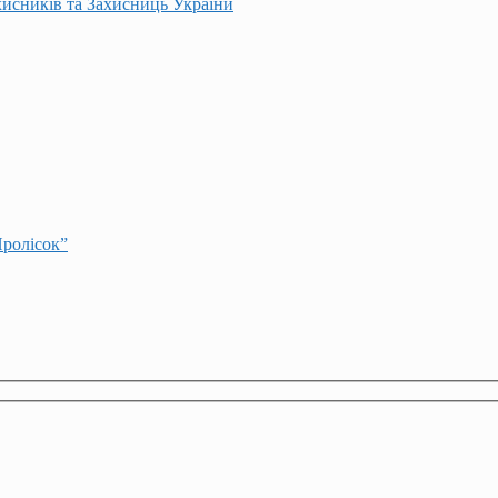
хисників та Захисниць України
Пролісок”