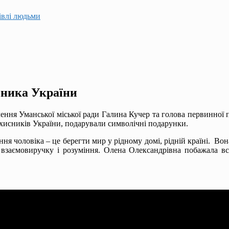
гівлі людьми
сника України
я Уманської міської ради Галина Кучер та голова первинної про
захисників України, подарували символічні подарунки.
ловіка – це берегти мир у рідному домі, рідній країні. Вона 
взаємовиручку і розуміння. Олена Олександрівна побажала всі