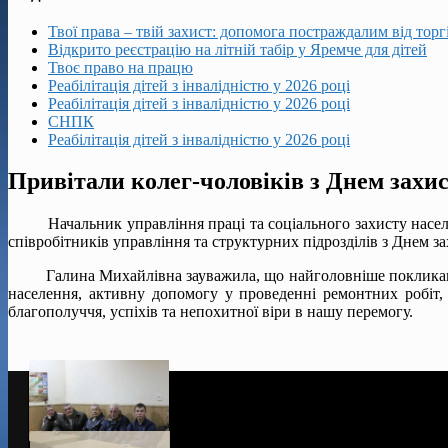
Твої права – твій захист: допомога постраждалим від тор
Відкрито реєстрацію на літній табір у Яремче для дітей
Твоє право на працю
Реабілітація дітей з інвалідністю у 2026 році
Реабілітація дітей з інвалідністю у 2026 році
СНПК
Реабілітація дітей з інвалідністю у 2026 році
Привітали колег-чоловіків з Днем захи
Начальник управління праці та соціального захисту населенн
співробітників управління та структурних підрозділів з Днем 
Галина Михайлівна зауважила, що найголовніше покликання чо
населення, активну допомогу у проведенні ремонтних робіт, 
благополуччя, успіхів та непохитної віри в нашу перемогу.