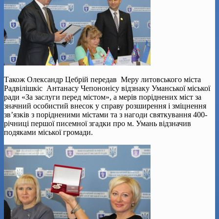
Також Олександр Цебрій передав Меру литовського міста
Радвілішкіс Антанасу Чепононісу відзнаку Уманської міської
ради «За заслуги перед містом», а мерів поріднених міст за
значний особистий внесок у справу розширення і зміцнення
зв’язків з порідненими містами та з нагоди святкування 400-
річниці першої писемної згадки про м. Умань відзначив
подяками міської громади.