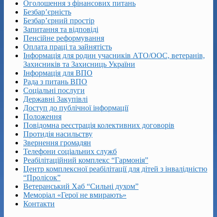
Оголошення з фінансових питань
Безбар’єрність
Безбар’єрний простір
Запитання та відповіді
Пенсійне реформування
Оплата праці та зайнятість
Інформація для родин учасників АТО/ООС, ветеранів,
Захисників та Захисниць України
Інформація для ВПО
Рада з питань ВПО
Соціальні послуги
Державні Закупівлі
Доступ до публічної інформації
Положення
Повідомна реєстрація колективних договорів
Протидія насильству
Звернення громадян
Телефони соціальних служб
Реабілітаційний комплекс “Гармонія”
Центр комплексної реабілітації для дітей з інвалідністю
“Пролісок”
Ветеранський Хаб “Сильні духом”
Меморіал «Герої не вмирають»
Контакти