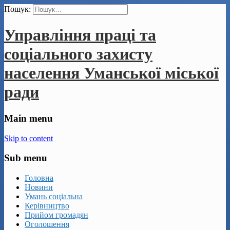
Пошук:
Управління праці та
соціального захисту
населення Уманської міської
ради
Main menu
Skip to content
Sub menu
Головна
Новини
Умань соціальна
Керівництво
Прийом громадян
Оголошення