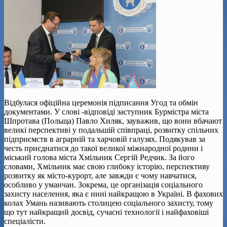
Відбулася офіційна церемонія підписання Угод та обмін
документами. У слові -відповіді заступник Бурмістра міста
Шпротава (Польща) Павло Хиляк, зауважив, що вони вбачают
великі перспективі у подальшій співпраці, розвитку спільних
підприємств в аграрній та харчовій галузях. Подякував за
честь приєднатися до такої великої міжнародної родини і
міський голова міста Хмільник Сергій Редчик. За його
словами, Хмільник має свою глибоку історію, перспективу
розвитку як місто-курорт, але завжди є чому навчатися,
особливо у уманчан. Зокрема, це організація соціального
захисту населення, яка є нині найкращою в Україні. В фахових
колах Умань називають столицею соціального захисту, тому
що тут найкращий досвід, сучасні технології і найфаховіші
спеціалісти.