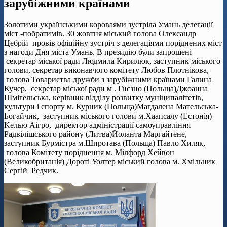
зарубіжними країнами
Золотими українськими короваями зустріла Умань делегації
міст -побратимів. 30 жовтня міський голова Олександр
Цебрій провів офіційну зустріч з делегаціями поріднених міст
з нагоди Дня міста Умань. В президію були запрошені
секретар міської ради Людмила Кирилюк, заступник міського
голови, секретар виконавчого комітету Любов Плотнікова,
голова Товариства дружби з зарубіжними країнами Галина
Кучер, секретар міської ради м . Гнєзно (Польща)Джоанна
Шмігельська, керівник відділу розвитку муніципалітетів,
культури і спорту м. Курник (Польща)Магдалена Mательська-
Богайчик, заступник міського голови м.Хаапсалу (Естонія)
Kелью Aігро, директор адміністрації самоуправління
Радвілішського району (Литва)Йоланта Маргайтене,
заступник Бурмістра м.Шпротава (Польща) Павло Хиляк,
голова Комітету поріднення м. Мілфорд Хейвон
(Великобританія) Дороті Уолтер міський голова м. Хмільник
Сергій Редчик.