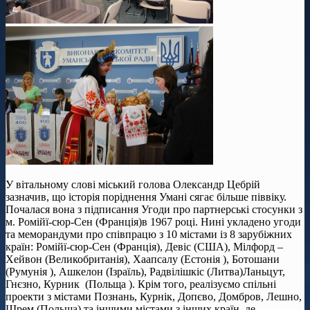
У вітальному слові міський голова Олександр Цебрій
зазначив, що історія поріднення Умані сягає більше піввіку.
Почалася вона з підписання Угоди про партнерські стосунки з
м. Ромійї-сюр-Сен (Франція)в 1967 році. Нині укладено угоди
та меморандуми про співпрацю з 10 містами із 8 зарубіжних
країн: Ромійї-сюр-Сен (Франція), Девіс (США), Мілфорд –
Хейвон (Великобританія), Хаапсалу (Естонія ), Ботошани
(Румунія ), Ашкелон (Ізраїль), Радвілішкіс (Литва)Ланьцут,
Гнєзно, Курник (Польща ­). Крім того, реалізуємо спільні
проекти з містами Познань, Курнік, Допєво, Домбров, Лешно,
Шрем (Польща) та іншими містами з інших країн, де