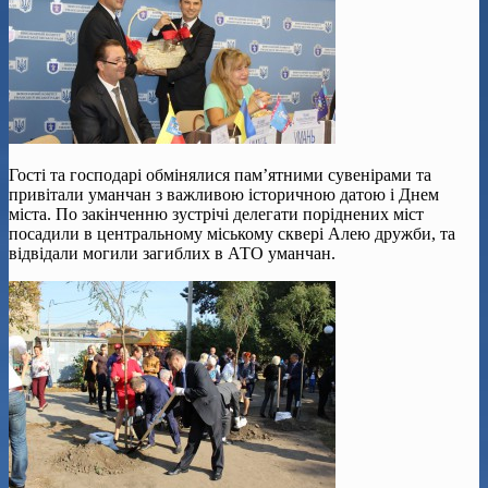
Гості та господарі обмінялися пам’ятними сувенірами та
привітали уманчан з важливою історичною датою і Днем
міста. По закінченню зустрічі делегати поріднених міст
посадили в центральному міському сквері Алею дружби, та
відвідали могили загиблих в АТО уманчан.