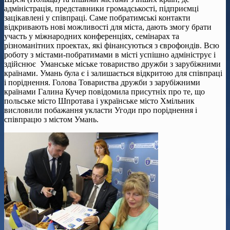
адміністрація, представники громадськості, підприємці
зацікавлені у співпраці. Саме побратимські контакти
відкривають нові можливості для міста, дають змогу брати
участь у міжнародних конференціях, семінарах та
різноманітних проектах, які фінансуються з єврофондів. Всю
роботу з містами-побратимами в місті успішно адмініструє і
здійснює Уманське міське товариство дружби з зарубіжними
країнами. Умань була є і залишається відкритою для співпраці
і поріднення. Голова Товариства дружби з зарубіжними
країнами Галина Кучер повідомила присутніх про те, що
польське місто Шпротава і українське місто Хмільник
висловили побажання укласти Угоди про поріднення і
співпрацю з містом Умань.