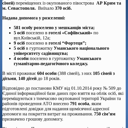
сімей)
переміщених із окупованого півострова
АР Крим та
м. Севастополя.
Виїхало
370 осіб.
Надана допомога у розселенні:
581 особу розселено у мешканців міста;
5 осіб
поселено в
готелі «Софіївський»
по
вул.Київській, 12а;
9 осіб
поселено в
готелі “Фортеця”;
5 осіб
в гуртожитку
Уманського національного
університету садівництва;
4 особи
поселено в гуртожитку
Уманського
гуманітарно-педагогічного коледжу.
В місті проживає
604 особи
(388 сімей), з них
10
5
сімей з
дітьми
,
140 дітей
до 18 років.
Відповідно до постанови КМУ від 01.10.2014 року № 509 до
Єдиної інформаційної бази даних про взяття на облік осіб, які
переміщуються з тимчасово окупованої території України та
районів проведення АТО внесено
791 особа
, яким
підготовлені довідки для надання щомісячної адресної
допомоги на покриття витрат на проживання.
750 сім’ям
призначено грошову допомогу.