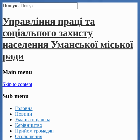
Пошук:
Управління праці та
соціального захисту
населення Уманської міської
ради
Main menu
Skip to content
Sub menu
Головна
Новини
Умань соціальна
Керівництво
Прийом громадян
Оголошення