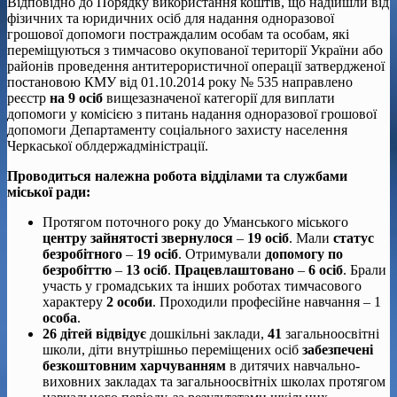
Відповідно до Порядку використання коштів, що надійшли від
фізичних та юридичних осіб для надання одноразової
грошової допомоги постраждалим особам та особам, які
переміщуються з тимчасово окупованої території України або
районів проведення антитерористичної операції затвердженої
постановою КМУ від 01.10.2014 року № 535 направлено
реєстр
на 9 осіб
вищезазначеної категорії для виплати
допомоги у комісією з питань надання одноразової грошової
допомоги Департаменту соціального захисту населення
Черкаської облдержадміністрації.
Проводиться належна робота відділами та службами
міської ради:
Протягом поточного року до Уманського міського
центру зайнятості
звернулося
–
19 осіб
. Мали
статус
безробітного
–
19 осіб
. Отримували
допомогу по
безробіттю
–
13 осіб
.
Працевлаштовано
–
6 осіб
. Брали
участь у громадських та інших роботах тимчасового
характеру
2 особи
. Проходили професійне навчання – 1
особа
.
26 дітей відвідує
дошкільні заклади,
41
загальноосвітні
школи, діти внутрішньо переміщених осіб
забезпечені
безкоштовним харчуванням
в дитячих навчально-
виховних закладах та загальноосвітніх школах протягом