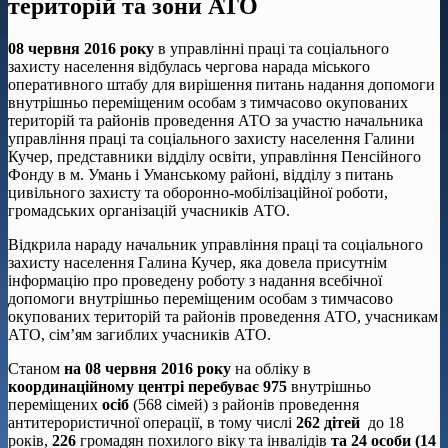
територій та зони АТО
08 червня 2016 року
в управлінні праці та соціального
захисту населення відбулась чергова нарада міського
оперативного штабу для вирішення питань надання допомоги
внутрішньо переміщеним особам з тимчасово окупованих
територій та районів проведення АТО за участю начальника
управління праці та соціального захисту населення Галини
Кучер, представники відділу освіти, управління Пенсійного
Фонду в м. Умань і Уманському районі, відділу з питань
цивільного захисту та оборонно-мобілізаційної роботи,
громадських організацій учасників АТО.
Відкрила нараду начальник управління праці та соціального
захисту населення Галина Кучер, яка довела присутнім
інформацію про проведену роботу з надання всебічної
допомоги внутрішньо переміщеним особам з тимчасово
окупованих територій та районів проведення АТО, учасникам
АТО, сім’ям загиблих учасників АТО.
Станом
на 08 червня 2016 року
на обліку в
координаційному центрі
перебуває 975
внутрішньо
переміщених
осіб
(568 сімей) з районів проведення
антитерористичної операції, в тому числі
262 дітей
до 18
років,
226
громадян похилого віку та інвалідів
та
24 особи (14