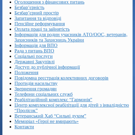
Оголошення з фінансових питань
Безбар’єрність
Безбар’єрний простір
Запитання та відповіді
Пенсійне реформування
Оплата праці та зайнятість
Інформація для родин учасників АТО/ООС, ветеранів,
Захисників та Захисниць України
Інформація для ВПО
Рада з питань ВПО
Соціальні послуги
Державні Закупівлі
Доступ до публічної інформації
Положення
Повідомна реєстрація колективних договорів
Протидія насильству
Звернення громадян
Телефони соціальних служб
Реабілітаційний комплекс “Гармонія”
Центр комплексної реабілітації для дітей з інвалідністю
“Пролісок”
Ветеранський Хаб “Сильні духом”
Меморіал «Герої не вмирають»
Контакти