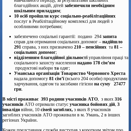
навчального періоду, за результатами шкільних
благодійних акцій, дітей
забезпечили необхідним
шкільним приладдям
;
10 осіб
пройшли курс соціально-реабілітаційних
послуг в Реабілітаційному комплексі для людей з
особливими потребами;
забезпечено соціальні гарантії: подано 294
запита
справ для отримання соціальних допомог –
надійшло
291
справа, з них призначено
210 – пенсійних
та
81 –
соціальних допомог
;
відділенням благодійної діяльності
управління праці та
соціального захисту населення
надано 178 сім’ям
продуктові набори
та
одяг;
Уманська організація Товариство Червоного Хреста
надала допомогу
8
1
сім’
ї
(всього 204 особи) продуктами
харчування, одягом та засобами гігієни
на суму
27477
грн
.
В місті проживає 393 родини учасників АТО
, з яких
316
учасників
АТО отримали статус
учасника бойових дій
,
3
інваліди
війни, 10
сімей загиблих,
з яких 8 учасників
загиблих учасників АТО проживали в м. Умань, 2 в інших
регіонах України.
Кожен представник служби виступав з коротким звітом про