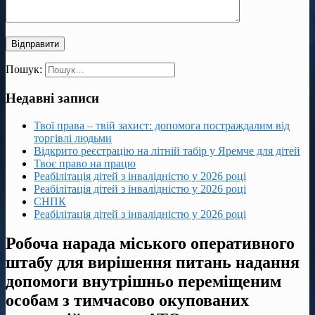
Пошук:
Недавні записи
Твої права – твій захист: допомога постраждалим від
торгівлі людьми
Відкрито реєстрацію на літній табір у Яремче для дітей
Твоє право на працю
Реабілітація дітей з інвалідністю у 2026 році
Реабілітація дітей з інвалідністю у 2026 році
СНПК
Реабілітація дітей з інвалідністю у 2026 році
Робоча нарада міського оперативного
штабу для вирішення питань надання
допомоги внутрішньо переміщеним
особам з тимчасово окупованих