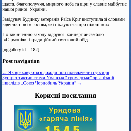
щастя, благополуччя, мирного неба та віри у славне майбутнє
нашої рідної України.
Завідувач Будинку ветеранів Раїса Кріт виступила зі словами
вдячності всім гостям, які піклуються про підопічних.
По закінченню заходу відбувся концерт ансамблю
«Гармонія» і традиційний святковий обід.
[nggallery id = 182]
Post navigation
← Як враховуються доходи при призначенні субсидії
Зустріч з активістами Уманської громадської організації
інвалідів „Союз Чорнобиль України” →
Корисні посилання