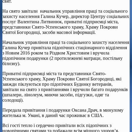
свят.
На свято завітали начальник управління праці та соціального
захисту населення Галина Кучер, директор Центру соціальних
послуг Валентина Литвинюк, приватні підприємці міста,
представники Свято-Успенського храму, Храму Покрови
Святої Богородиці, засоби масової інформації.
Начальник управління праці та соціального захисту населення
Галина Кучер привітала підопічних стаціонарного відділення
з Новим 2016 роком та Різдвом Христовим і вручила
підопічним подарунки (2 протилежневі матраци, постільну
білизну).
Приватні підприємці міста та представники Свято-
Успенського храму, Храму Покрови Святої Богородиці, які
завжди піклуються про підопічних Будинку ветеранів,
завітали на свято з привітаннями і вручили багато подарунків
(шпалери, лінолеум, миючи засоби, підгузки, одяг та
солодощі).
Передала привітання і подарунки Оксана Драч, в минулому
жителька м. Умані, в даний час проживає в США.
Всі гості тепло і сердечно привітали всіх підопічних з
новорічними святами та побажали всім міцного здоров’я,