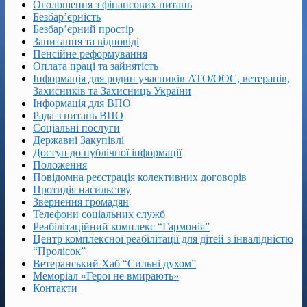
Оголошення з фінансових питань
Безбар’єрність
Безбар’єрний простір
Запитання та відповіді
Пенсійне реформування
Оплата праці та зайнятість
Інформація для родин учасників АТО/ООС, ветеранів,
Захисників та Захисниць України
Інформація для ВПО
Рада з питань ВПО
Соціальні послуги
Державні Закупівлі
Доступ до публічної інформації
Положення
Повідомна реєстрація колективних договорів
Протидія насильству
Звернення громадян
Телефони соціальних служб
Реабілітаційний комплекс “Гармонія”
Центр комплексної реабілітації для дітей з інвалідністю
“Пролісок”
Ветеранський Хаб “Сильні духом”
Меморіал «Герої не вмирають»
Контакти