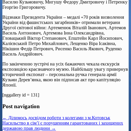
Василю Кузьмовичу, Мигушу Федору Дмитровичу і Петренку
Георгію Григоровичу.
Відзнаки Президента України – медалі «70 років визволення
України від фашистських загарбників» отримали ветерани
Другої світової війни: Артеменюк Віталій Іванович, Артемов
Василь Антонович, Артемова Інна Олександрівна,
Гловацький Віктор Степанович, Епштейн Карл Йосипович,
Калієвський Петро Михайлович, Лещенко Віра Ісаківна,
Нікішин Федір Петрович, Рисенко Василь Якович, Руденко
Василь Андрійович.
По закінченню зустрічі на усіх бажаючих чекала екскурсія
експозицією краєзнавчого музею. Найбільшу увагу привернув
історичний експонат – персональна ручка генерала армії
Кузьми Дерев’янка, якою він підписав акт про капітуляцію
Японії.
[nggallery id = 131]
Post navigation
← Ділимось досвідом роботи з колегами з м.Котовськ
Насильство в сім’ї є порушенням гарантованих і захищених
державою прав людини →