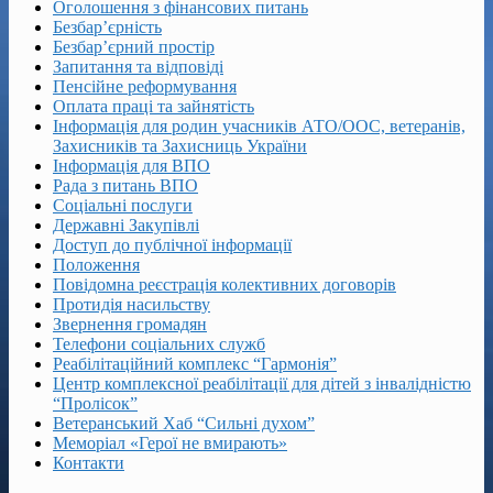
Оголошення з фінансових питань
Безбар’єрність
Безбар’єрний простір
Запитання та відповіді
Пенсійне реформування
Оплата праці та зайнятість
Інформація для родин учасників АТО/ООС, ветеранів,
Захисників та Захисниць України
Інформація для ВПО
Рада з питань ВПО
Соціальні послуги
Державні Закупівлі
Доступ до публічної інформації
Положення
Повідомна реєстрація колективних договорів
Протидія насильству
Звернення громадян
Телефони соціальних служб
Реабілітаційний комплекс “Гармонія”
Центр комплексної реабілітації для дітей з інвалідністю
“Пролісок”
Ветеранський Хаб “Сильні духом”
Меморіал «Герої не вмирають»
Контакти