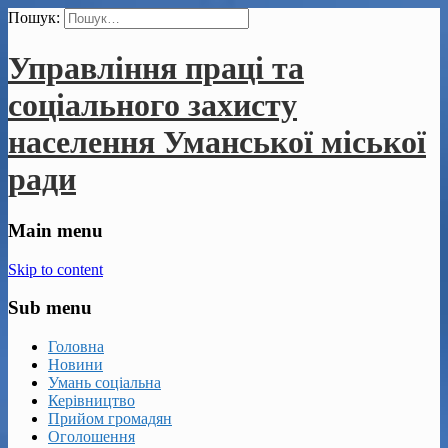
Пошук:
Управління праці та
соціального захисту
населення Уманської міської
ради
Main menu
Skip to content
Sub menu
Головна
Новини
Умань соціальна
Керівництво
Прийом громадян
Оголошення