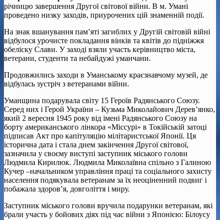
річницю завершення Другої світової війни. В м. Умані
проведено низку заходів, приурочених цій знаменній події.
На знак вшанування пам’яті загиблих у Другій світовій війні
відбулося урочисте покладання вінків та квітів до підніжжя
обеліску Слави. У заході взяли участь керівництво міста,
ветерани, студенти та небайдужі уманчани.
Продовжились заходи в Уманському краєзнавчому музей, де
відбулась зустріч з ветеранами війни.
Уманщина подарувала світу 15 Героїв Радянського Союзу.
Серед них і Герой України – Кузьма Миколайович Дерев’янко,
який 2 вересня 1945 року від імені Радянського Союзу на
борту американського лінкора «Міссурі» в Токійській затоці
підписав Акт про капітуляцію мілітаристської Японії. Ця
історична дата і стала днем закінчення Другої світової,
зазначила у своєму виступі заступник міського голови
Людмила Кирилюк. Людмила Миколаївна спільно з Галиною
Кучер –начальником управління праці та соціального захисту
населення подякувала ветеранам за їх неоціненний подвиг і
побажала здоров’я, довголіття і миру.
Заступник міського голови вручила подарунки ветеранам, які
брали участь у бойових діях під час війни з Японією: Білоусу