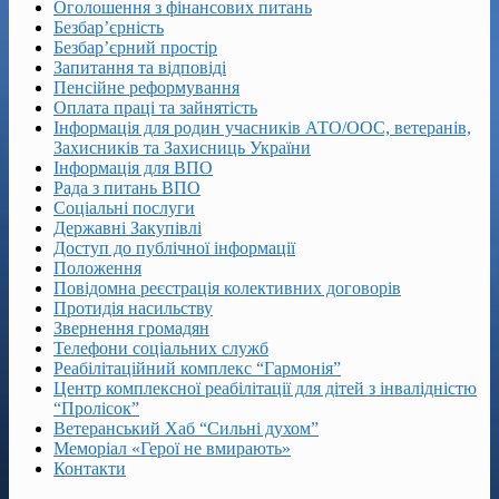
Оголошення з фінансових питань
Безбар’єрність
Безбар’єрний простір
Запитання та відповіді
Пенсійне реформування
Оплата праці та зайнятість
Інформація для родин учасників АТО/ООС, ветеранів,
Захисників та Захисниць України
Інформація для ВПО
Рада з питань ВПО
Соціальні послуги
Державні Закупівлі
Доступ до публічної інформації
Положення
Повідомна реєстрація колективних договорів
Протидія насильству
Звернення громадян
Телефони соціальних служб
Реабілітаційний комплекс “Гармонія”
Центр комплексної реабілітації для дітей з інвалідністю
“Пролісок”
Ветеранський Хаб “Сильні духом”
Меморіал «Герої не вмирають»
Контакти