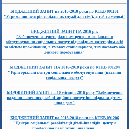
БЮДЖЕТНИЙ ЗАПИТ на 2016-2018 роки по КТКВ 091101
"Утримання центрів соціальних служб для сім'ї, дітей та молоді"
БЮДЖЕТНИЙ ЗАПИТ НА 2016 рік
"Забезпечення територіальним центрам соціального
обслуговування соціальних послуг відповідним категоріям осіб
за місцем проживання, в умовах стаціонарного, тимчасового або
денного перебування"
БЮДЖЕТНИЙ ЗАПИТ НА 2016-2018 роки по КТКВ 091204
"Територіальні центри соціального обслуговування (надання
соціальних послуг)"
БЮДЖЕТНИЙ ЗАПИТ на 10 місяців 2016 року "Забезпечення
надання належних реабілітаційних послуг інвалідам та дітям-
інвалідам"
БЮДЖЕТНИЙ ЗАПИТ на 2016-2018 роки по КТКВ 091206
"Центри соціальної реабілітації дітей-інвалідів, центри
професійної реабілітації інвалідів"