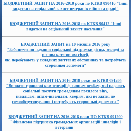
БЮДЖЕТНИЙ ЗАПИТ НА 2016-2018 роки по КТКВ 090416 "Інші
видатки на соціальний захист ветеранів війни та праці"
БЮДЖЕТНИЙ ЗАПИТ НА 2016-2018 по КТКВ 90412 "Інші
видатки на соціальний захист населення"
БЮДЖЕТНИЙ ЗАПИТ на 10 місяців 2016 року
"Забезпечення надання соціальної підтримки дітям, молоді та
різним категоріям сімей,
які перебувають у складних життєвих обставинах та потребують
сторонньої допомоги"
БЮДЖЕТНИЙ ЗАПИТ НА 2016-2018 роки по КТКВ 091205
"Виплати грошової компенсації фізичним особам, які надають
соціальні послуги громадянам похилого віку,
інвалідам, дітям-інвалідам, хворим, які не здатні до
сомообслуговування і потребують сторонньої допомоги "
БЮДЖЕТНИЙ ЗАПИТ НА 2016-2018 роки ПО КТКВ 091209
"Фінансова підтримка громадських організацій інвалідів і
ветеранів"