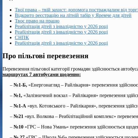
Твої права – твій захист: допомога постраждалим від тор
Відкрито реєстрацію на літній табір у Яремче для дітей
Твоє право на працю
Реабілітація дітей з інвалідністю у 2026 році
Реабілітація дітей з інвалідністю у 2026 році
СНПК
Реабілітація дітей з інвалідністю у 2026 році
Про пільгові перевезення
Перевезення пільгової категорії громадян здійснюється автобу
маршрутах 7 автобусами щоденно:
–
№1-Б,
«Енергонагляд – Райлікарня» перевезення здійснюєт
–
№1,
«Залізничний вокзал – Райлікарня» перевезення здійс
–
№1-А
«вул. Котовського – Райлікарня», перевезення здійс
–
№21
«вул. Волкова – Реабілітаційний комплекс» перевезенн
–
№10
«ГРС – Нова Умань» перевезення здійснюється щоденн
–
№ 27
«ГРС – Школа №6» перевезення здійснюється щоденно