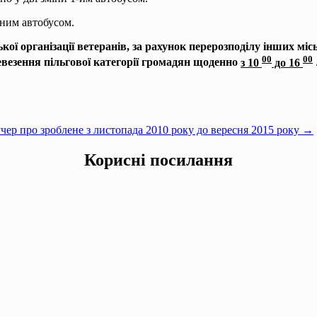
дним автобусом.
кої організації ветеранів, за рахунок перерозподілу інших м
00
00
ревезення пільгової категорії громадян щоденно
з 10
до 16
учер про зроблене з листопада 2010 року до вересня 2015 року →
Корисні посилання