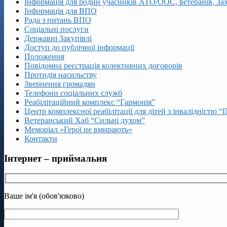
Інформація для родин учасників АТО/ООС, ветеранів, За
Інформація для ВПО
Рада з питань ВПО
Соціальні послуги
Державні Закупівлі
Доступ до публічної інформації
Положення
Повідомна реєстрація колективних договорів
Протидія насильству
Звернення громадян
Телефони соціальних служб
Реабілітаційний комплекс “Гармонія”
Центр комплексної реабілітації для дітей з інвалідністю “
Ветеранський Хаб “Сильні духом”
Меморіал «Герої не вмирають»
Контакти
Інтернет – приймальня
Ваше ім'я (обов'язково)