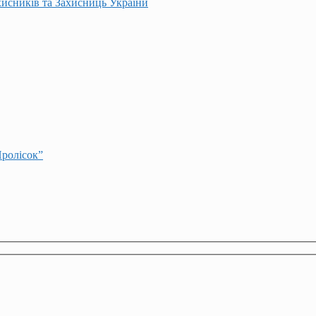
хисників та Захисниць України
Пролісок”