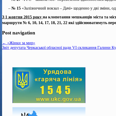
–
№ 15
«Залізничний вокзал – Дачі» щоденно у дві зміни, о
З 1 жовтня 2015 року
на клопотання мешканців міста та місь
маршрути № 6, 10, 14, 17, 18, 21, 22 які здійснюватимуть пе
Post navigation
← «Жінки за мир»
Звіт депутата Черкаської обласної ради VI скликання Галини К