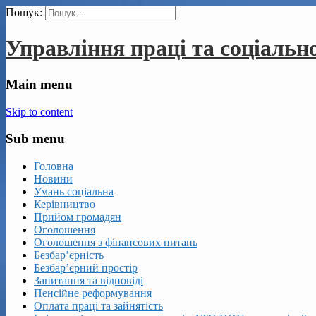
Пошук:
Управління праці та соціальн
Main menu
Skip to content
Sub menu
Головна
Новини
Умань соціальна
Керівництво
Прийом громадян
Оголошення
Оголошення з фінансових питань
Безбар’єрність
Безбар’єрний простір
Запитання та відповіді
Пенсійне реформування
Оплата праці та зайнятість