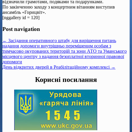
відзначили грамотами, подяками та подарунками.
По закінченню заходу з концертним вітанням виступив
ансамбль «Горицвіт».
[nggallery id = 120]
Post navigation
← Засідання оперативного штабу для вирішення питань
надання допомоги внутрішньо переміщеним особам з
тимчасово окупованих територій та зони АТО та Уманського
місцевого центру з надання безоплатної вторинної правової
допомоги
День відкритих дверей в Реабілітаційному комплексі →
Корисні посилання