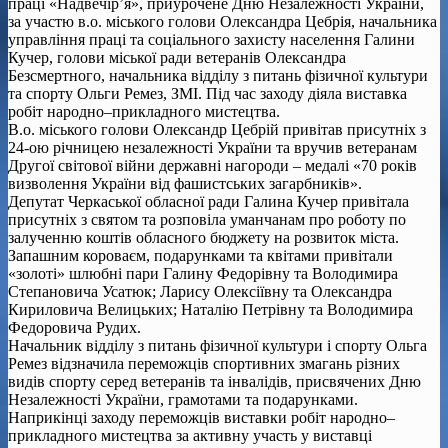
праці «Надвечір’я», приурочене Дню Незалежності України,
за участю в.о. міського голови Олександра Цебрія, начальника
управління праці та соціального захисту населення Галини
Кучер, голови міської ради ветеранів Олександра
Безсмертного, начальника відділу з питань фізичної культури
та спорту Ольги Ремез, ЗМІ. Під час заходу діяла виставка
робіт народно–прикладного мистецтва.
В.о. міського голови Олександр Цебрій привітав присутніх з
24-ою річницею незалежності України та вручив ветеранам
Другої світової війни державні нагороди – медалі «70 років
визволення України від фашистських загарбників».
Депутат Черкаської обласної ради Галина Кучер привітала
присутніх з святом та розповіла уманчанам про роботу по
залученню коштів обласного бюджету на розвиток міста.
Запашним короваєм, подарунками та квітами привітали
«золоті» шлюбні пари Галину Федорівну та Володимира
Степановича Усатюк; Ларису Олексіївну та Олександра
Кириловича Велицьких; Наталію Петрівну та Володимира
Федоровича Рудих.
Начальник відділу з питань фізичної культури і спорту Ольга
Ремез відзначила переможців спортивних змагань різних
видів спорту серед ветеранів та інвалідів, присвячених Дню
Незалежності України, грамотами та подарунками.
Наприкінці заходу переможців виставки робіт народно–
прикладного мистецтва за активну участь у виставці