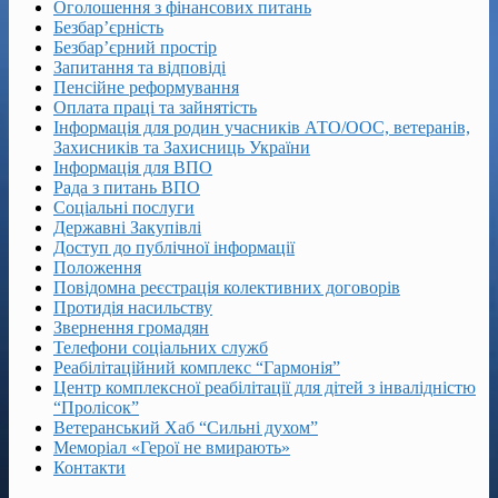
Оголошення з фінансових питань
Безбар’єрність
Безбар’єрний простір
Запитання та відповіді
Пенсійне реформування
Оплата праці та зайнятість
Інформація для родин учасників АТО/ООС, ветеранів,
Захисників та Захисниць України
Інформація для ВПО
Рада з питань ВПО
Соціальні послуги
Державні Закупівлі
Доступ до публічної інформації
Положення
Повідомна реєстрація колективних договорів
Протидія насильству
Звернення громадян
Телефони соціальних служб
Реабілітаційний комплекс “Гармонія”
Центр комплексної реабілітації для дітей з інвалідністю
“Пролісок”
Ветеранський Хаб “Сильні духом”
Меморіал «Герої не вмирають»
Контакти