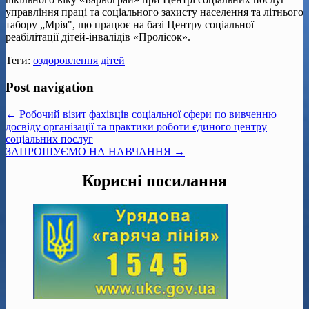
управління праці та соціального захисту населення та літнього
табору „Мрія", що працює на базі Центру соціальної
реабілітації дітей-інвалідів «Пролісок».
Теги:
оздоровлення дітей
Post navigation
← Робочий візит фахівців соціальної сфери по вивченню
досвіду організації та практики роботи єдиного центру
соціальних послуг
ЗАПРОШУЄМО НА НАВЧАННЯ →
Корисні посилання