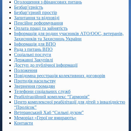
Оголошення з фінансових питань
Безбар’єрність
Безбар’єрний простір
Запитання та відповіді
Пенсійне реформування
Оплата праці та зайнятість
Інформація для родин учасників АТО/ООС, ветеранів,
Захисників та Захисниць України
Інформація для ВПО
Рада з питань ВПО
Соціальні послуги
Державні Закупівлі
Доступ до публічної інформації
Положення
Повідомна реєстрація колективних договорів
Протидія насильству
Звернення громадян
Телефони соціальних служб
Реабілітаційний комплекс “Гармонія”
Центр комплексної реабілітації для дітей з інвалідністю
“Пролісок”
Ветеранський Хаб “Сильні духом”
Меморіал «Герої не вмирають»
Контакти