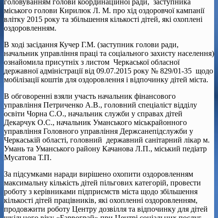
головуванням голови координаційної ради, заступника
міського голови Кирилюк Л. М. про хід оздоровчої кампанії
влітку 2015 року та збільшення кількості дітей, які охоплені
оздоровленням.
В ході засідання Кучер Г.М. (заступник голови ради,
начальник управління праці та соціального захисту населення)
ознайомила присутніх з листом Черкаської обласної
державної адміністрації від 09.07.2015 року № 829/01-35 щодо
мобілізації коштів для оздоровлення і відпочинку дітей міста.
В обговоренні взяли участь начальник фінансового
управління Петриченко А.В., головний спеціаліст відділу
освіти Чорна С.О., начальник служби у справах дітей
Декарчук О.С., начальник Уманського міськрайонного
управління Головного управління Держсанепідслужби у
Черкаській області, головний державний санітарний лікар м.
Умань та Уманського району Качанова Л.П., міський педіатр
Мусатова Т.П.
За підсумками наради вирішено охопити оздоровленням
максимальну кількість дітей пільгових категорій, провести
роботу з керівниками підприємств міста щодо збільшення
кількості дітей працівників, які охопленні оздоровленням,
продовжити роботу Центру дозвілля та відпочинку для дітей
шкільного віку «Барвограй» при Центрі соціальних послуг