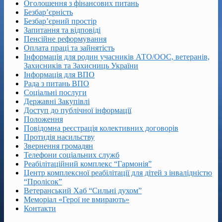
Оголошення з фінансових питань
Безбар’єрність
Безбар’єрний простір
Запитання та відповіді
Пенсійне реформування
Оплата праці та зайнятість
Інформація для родин учасників АТО/ООС, ветеранів,
Захисників та Захисниць України
Інформація для ВПО
Рада з питань ВПО
Соціальні послуги
Державні Закупівлі
Доступ до публічної інформації
Положення
Повідомна реєстрація колективних договорів
Протидія насильству
Звернення громадян
Телефони соціальних служб
Реабілітаційний комплекс “Гармонія”
Центр комплексної реабілітації для дітей з інвалідністю
“Пролісок”
Ветеранський Хаб “Сильні духом”
Меморіал «Герої не вмирають»
Контакти