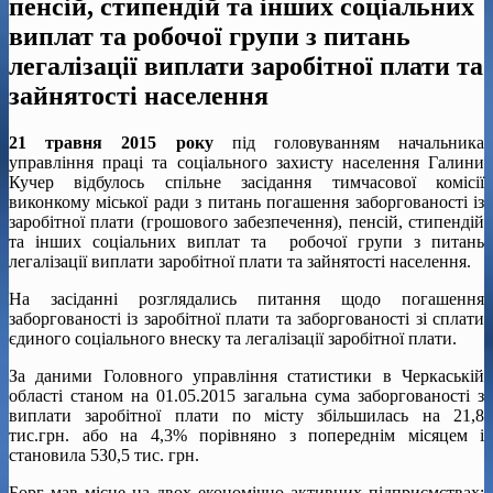
пенсій, стипендій та інших соціальних
виплат та робочої групи з питань
легалізації виплати заробітної плати та
зайнятості населення
21 травня 2015 року
під головуванням начальника
управління праці та соціального захисту населення Галини
Кучер відбулось спільне засідання тимчасової комісії
виконкому міської ради з питань погашення заборгованості із
заробітної плати (грошового забезпечення), пенсій, стипендій
та інших соціальних виплат та робочої групи з питань
легалізації виплати заробітної плати та зайнятості населення.
На засіданні розглядались питання щодо погашення
заборгованості із заробітної плати та заборгованості зі сплати
єдиного соціального внеску та легалізації заробітної плати.
За даними Головного управління статистики в Черкаській
області станом на 01.05.2015 загальна сума заборгованості з
виплати заробітної плати по місту збільшилась на 21,8
тис.грн. або на 4,3% порівняно з попереднім місяцем і
становила 530,5 тис. грн.
Борг мав місце на двох економічно активних підприємствах: