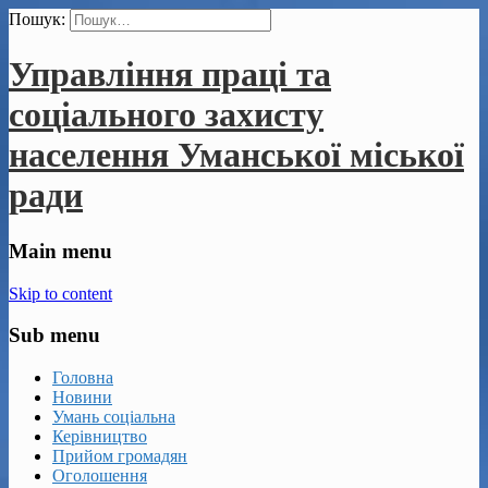
Пошук:
Управління праці та
соціального захисту
населення Уманської міської
ради
Main menu
Skip to content
Sub menu
Головна
Новини
Умань соціальна
Керівництво
Прийом громадян
Оголошення