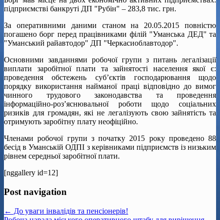
підприємстві банкруті ДП "Рубін" – 283,8 тис. грн.
За оперативними даними станом на 20.05.2015 повністю
погашено борг перед працівниками філій "Уманська ДЕД" та
"Уманський райавтодор" ДП "Черкасиоблавтодор".
Основними завданнями робочої групи з питань легалізації
виплати заробітної плати та зайнятості населення якої є:
проведення обстежень суб’єктів господарювання щодо
порядку використання найманої праці відповідно до вимог
чинного трудового законодавства та проведення
інформаційно-роз’яснювальної роботи щодо соціальних
ризиків для громадян, які не легалізують свою зайнятість та
отримують заробітну плату неофіційно.
Членами робочої групи з початку 2015 року проведено 88
бесід в Уманській ОДПІ з керівниками підприємств із низьким
рівнем середньої заробітної плати.
[nggallery id=12]
Post navigation
← До уваги інвалідів та пенсіонерів!
Робоча нарада міського оперативного штабу для вирішення